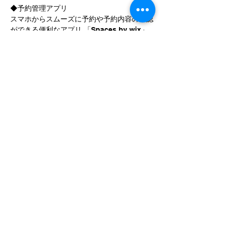
◆予約管理アプリ
スマホからスムーズに予約や予約内容の確認
ができる便利なアプリ 「Spaces by wix」
がご利用いただけます。
https://apps.apple.com/jp/app/spaces-
follow-businesses/id1099748482?l=en-
US
アプリをインストール後、招待コード
「B8XDGM」を入力してご利用ください。
◇コース変更等につきましては、公式サイト
［各種申請］よりお手続きをお願いします。
https://www.kravmaga.or.jp/application
みなさまのご参加お待ちしております。
Previous
Next