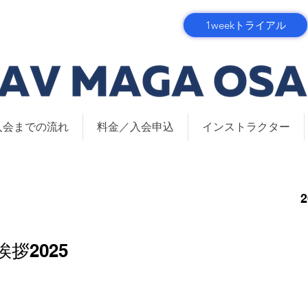
1weekトライアル
入会までの流れ
料金／入会申込
インストラクター
拶2025