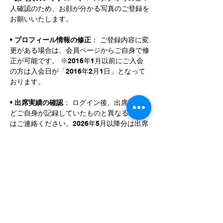
人確認のため、お顔が分かる写真のご登録を
お願いいたします。
• 
プロフィール情報の修正
： ご登録内容に変
更がある場合は、会員ページからご自身で修
正が可能です。 ※2016年1月以前にご入会
の方は入会日が「2016年2月1日」となって
おります。
• 
出席実績の確認
： ログイン後、出席回数な
どご自身が記録していたものと異なる場合に
はご連絡ください。2026年5月以降分は出席
履歴も確認できます。
• 
チケットの確認
： マイページでは現在「6
月分」および「7月分」の保有チケットをご
確認いただけます。 ※6月以前（5月分等）
のチケットは、6月30日で有効期限が切れる
ためマイページには表示されません。
■ 4. 今後のご予約とチェ