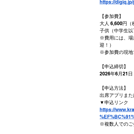
https://digiq.jp
【参加費】
大人 6,600円
子供（中学生以
※費用には、場
迎！）
※参加費の現地
【申込締切】
2026年6月21
【申込方法】
出席アプリまた
▼申込リンク
https://www.kr
%EF%BC%91%E
※複数人でのご